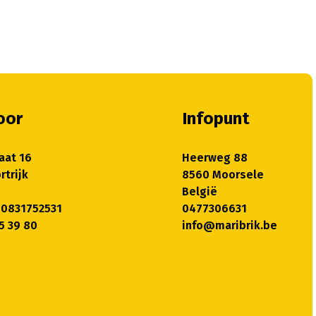
oor
Infopunt
aat 16
Heerweg 88
rtrijk
8560 Moorsele
België
 0831752531
0477306631
5 39 80
info@maribrik.be