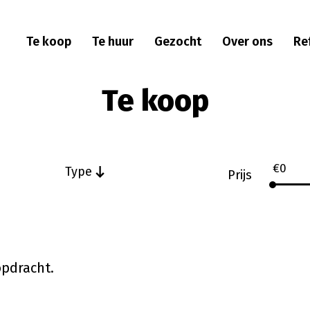
Te koop
Te huur
Gezocht
Over ons
Re
Te koop
€
0
Type
Prijs
opdracht.