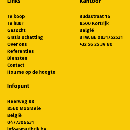
Links
Kantoor
Te koop
Budastraat 16
Te huur
8500 Kortrijk
Gezocht
België
Gratis schatting
BTW. BE 0831752531
Over ons
+32 56 25 39 80
Referenties
Diensten
Contact
Hou me op de hoogte
Infopunt
Heerweg 88
8560 Moorsele
België
0477306631
info@maribrik.be