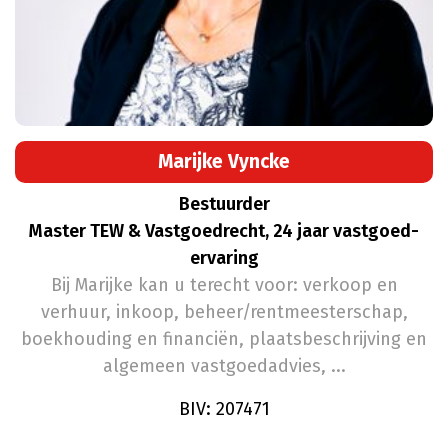
Marijke Vyncke
Bestuurder
Master TEW & Vastgoedrecht, 24 jaar vastgoed-
ervaring
Bij Marijke kan u terecht voor: verkoop en
verhuur, inkoop, beheer/rentmeesterschap,
boekhouding en financiën, plaatsbeschrijving en
algemeen vastgoedadvies, ...
BIV: 207471