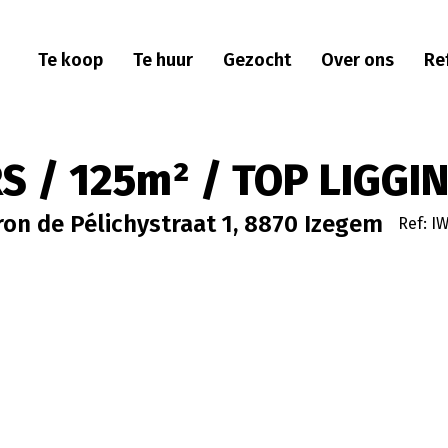
Te koop
Te huur
Gezocht
Over ons
Re
 / 125m² / TOP LIGGI
on de Pélichystraat 1, 8870 Izegem
Ref: I