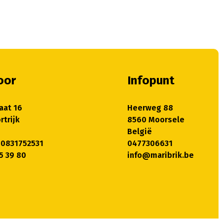
oor
Infopunt
aat 16
Heerweg 88
rtrijk
8560 Moorsele
België
 0831752531
0477306631
5 39 80
info@maribrik.be