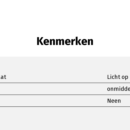
Kenmerken
aat
Licht op
onmiddel
Neen